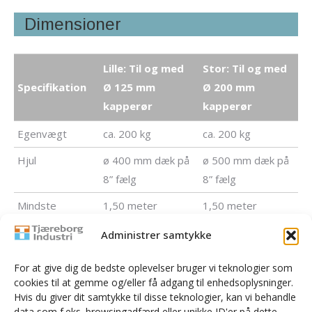
Dimensioner
Lille: Til og med
Stor: Til og med
Specifikation
Ø 125 mm
Ø 200 mm
kapperør
kapperør
Egenvægt
ca. 200 kg
ca. 200 kg
Hjul
ø 400 mm dæk på
ø 500 mm dæk på
8” fælg
8” fælg
Mindste
1,50 meter
1,50 meter
bredde
Administrer samtykke
Største bredde
2,50 meter
2,50 meter
For at give dig de bedste oplevelser bruger vi teknologier som
Mindste
2,80 meter
2,80 meter
cookies til at gemme og/eller få adgang til enhedsoplysninger.
længde
Hvis du giver dit samtykke til disse teknologier, kan vi behandle
data som f.eks. browsingadfærd eller unikke ID'er på dette