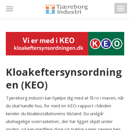
Kloakeftersynsordning
en (KEO)
Tjæreborg industri kan hjælpe dig med at få ro i maven, når
du skal handle hus, for med en KEO-rapport i hånden
kender du kloakinstallationens tilstand. Du undgår
ubehagelige overraskelser, der har ligget skjult under
jorden, og kan medføre dyre og trælse sager senere hen.