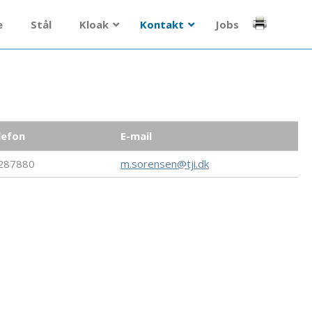
e
Stål
Kloak
Kontakt
Jobs
lefon
E-mail
287880
m.sorensen@tji.dk