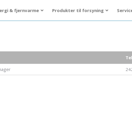
ergi & fjernvarme
Produkter til forsyning
Servic
Te
nager
24