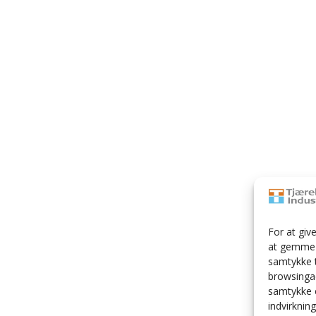
For at giv
at gemme o
samtykke t
browsingad
samtykke e
indvirknin