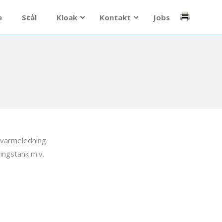
e
Stål
Kloak
Kontakt
Jobs
varmeledning.
ingstank m.v.