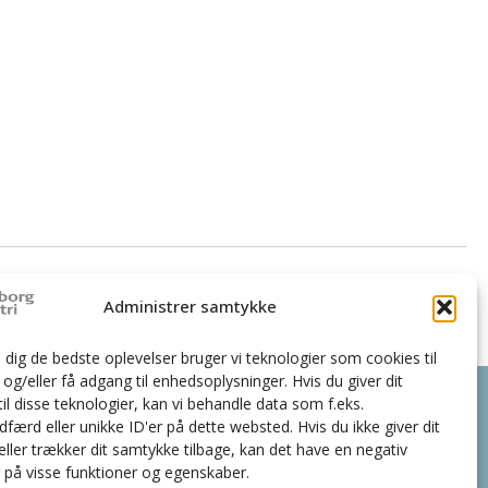
NEXT
Administrer samtykke
6 MW flisfyringsanlæg i Sønder Omme
e dig de bedste oplevelser bruger vi teknologier som cookies til
g/eller få adgang til enhedsoplysninger. Hvis du giver dit
517 5244 | Vagt-tlf. 7020 7840
il disse teknologier, kan vi behandle data som f.eks.
færd eller unikke ID'er på dette websted. Hvis du ikke giver dit
ller trækker dit samtykke tilbage, kan det have en negativ
g på visse funktioner og egenskaber.