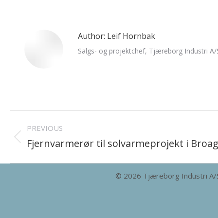
Author:
Leif Hornbak
Salgs- og projektchef, Tjæreborg Industri A/
Post
PREVIOUS
navigation
Fjernvarmerør til solvarmeprojekt i Broa
Previous
post:
© 2026 Tjæreborg Industri A/S