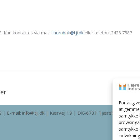
S. Kan kontaktes via mail:
l.hornbak@tji.dk
eller telefon: 2428 7887
ger
Next
post:
For at giv
at gemme o
 | E-mail: info@tji.dk | Kærvej 19 | DK-6731 Tjæreborg | Tlf. 7
samtykke t
browsingad
samtykke e
indvirknin