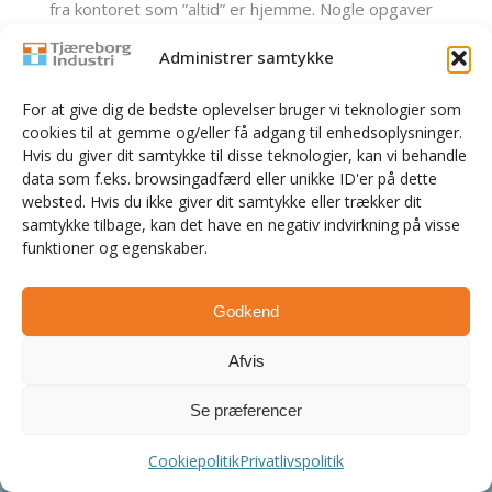
fra kontoret som ”altid” er hjemme. Nogle opgaver
er svære at løse montører i marken. Vi forventer et
Administrer samtykke
stort fremmøde i år! Skulle man blive forhindret og
have noget man gerne vil have sagt, kan det
For at give dig de bedste oplevelser bruger vi teknologier som
skrives i en mail til Rasmus Plats. Det gælder også
cookies til at gemme og/eller få adgang til enhedsoplysninger.
Hvis du giver dit samtykke til disse teknologier, kan vi behandle
nye…
data som f.eks. browsingadfærd eller unikke ID'er på dette
websted. Hvis du ikke giver dit samtykke eller trækker dit
samtykke tilbage, kan det have en negativ indvirkning på visse
funktioner og egenskaber.
© 2026 Tjæreborg Industri A/S | E-mail: info@tji.dk |
Kærvej 19 | DK-6731 Tjæreborg | Tlf. 7517 5244 | Vagt-
Godkend
tlf. 7020 7840
Afvis
Se præferencer
Cookiepolitik
Privatlivspolitik