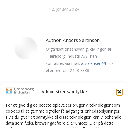
12. januar 2024
Author:
Anders Sørensen
Organisationsansvarlig, civilingeniør,
Tjæreborg Industri A/S. Kan
kontaktes via mail:
a.sorensen@tji.dk
eller telefon: 2428 7838
Administrer samtykke
Post
For at give dig de bedste oplevelser bruger vi teknologier som
cookies til at gemme og/eller få adgang til enhedsoplysninger.
PREVIOUS
navigation
Hvis du giver dit samtykke til disse teknologier, kan vi behandle
Mød os på KLOAKMESSEN 2024
Previous
data som f.eks. browsingadfærd eller unikke ID'er på dette